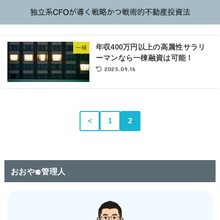
年収400万円以上の高属性サラリ
一棟
ーマンなら一棟融資は可能！
2025.09.16
＜
1
2
おおや@管理人